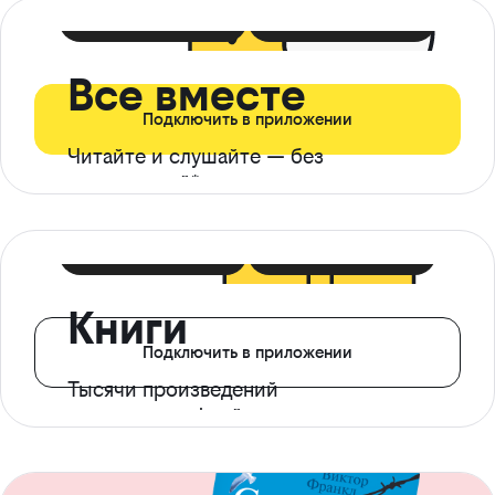
399 ₽ в мес
21 ₽ в день
Все вместе
Подключить в приложении
Читайте и слушайте — без
ограничений*
299 ₽ в мес
14 ₽ в день
Книги
Подключить в приложении
Тысячи произведений
с доступом офлайн