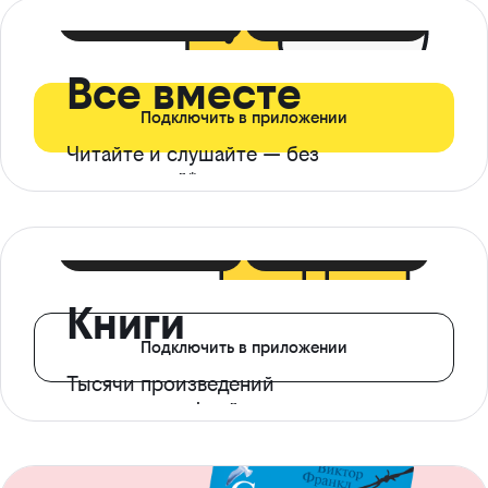
399 ₽ в мес
21 ₽ в день
Все вместе
Подключить в приложении
Читайте и слушайте — без
ограничений*
299 ₽ в мес
14 ₽ в день
Книги
Подключить в приложении
Тысячи произведений
с доступом офлайн