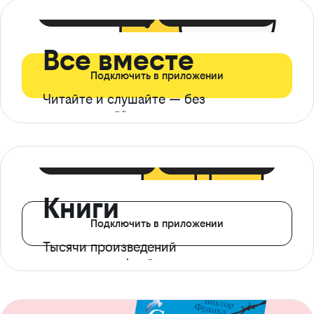
399 ₽ в мес
21 ₽ в день
Все вместе
Подключить в приложении
Читайте и слушайте — без
ограничений*
299 ₽ в мес
14 ₽ в день
Книги
Подключить в приложении
Тысячи произведений
с доступом офлайн