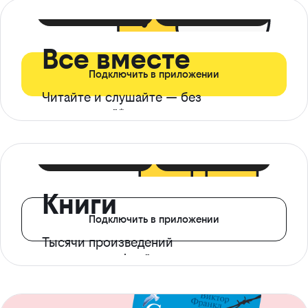
399 ₽ в мес
21 ₽ в день
Все вместе
Подключить в приложении
Читайте и слушайте — без
ограничений*
299 ₽ в мес
14 ₽ в день
Книги
Подключить в приложении
Тысячи произведений
с доступом офлайн