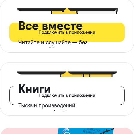
399 ₽ в мес
21 ₽ в день
Все вместе
Подключить в приложении
Читайте и слушайте — без
ограничений*
299 ₽ в мес
14 ₽ в день
Книги
Подключить в приложении
Тысячи произведений
с доступом офлайн