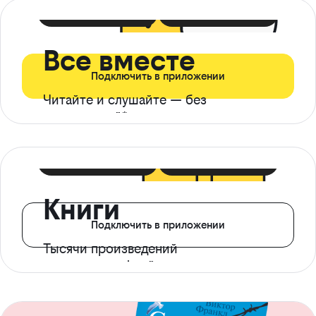
399 ₽ в мес
21 ₽ в день
Все вместе
Подключить в приложении
Читайте и слушайте — без
ограничений*
299 ₽ в мес
14 ₽ в день
Книги
Подключить в приложении
Тысячи произведений
с доступом офлайн