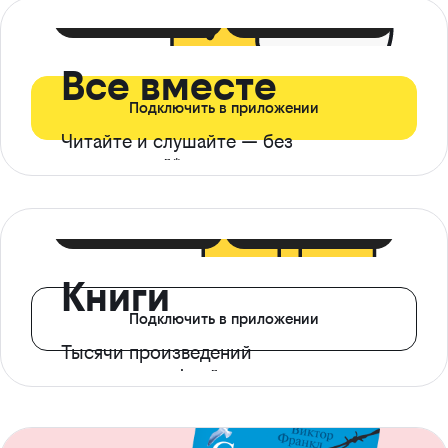
399 ₽ в мес
21 ₽ в день
Все вместе
Подключить в приложении
Читайте и слушайте — без
ограничений*
299 ₽ в мес
14 ₽ в день
Книги
Подключить в приложении
Тысячи произведений
с доступом офлайн