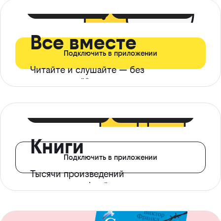
399 ₽ в мес
21 ₽ в день
Все вместе
Подключить в приложении
Читайте и слушайте — без
ограничений*
299 ₽ в мес
14 ₽ в день
Книги
Подключить в приложении
Тысячи произведений
с доступом офлайн