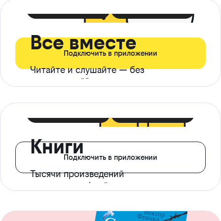
399 ₽ в мес
21 ₽ в день
Все вместе
Подключить в приложении
Читайте и слушайте — без
ограничений*
299 ₽ в мес
14 ₽ в день
Книги
Подключить в приложении
Тысячи произведений
с доступом офлайн