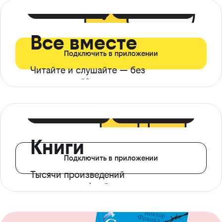
399 ₽ в мес
21 ₽ в день
Все вместе
Подключить в приложении
Читайте и слушайте — без
ограничений*
299 ₽ в мес
14 ₽ в день
Книги
Подключить в приложении
Тысячи произведений
с доступом офлайн