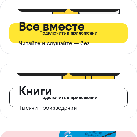
399 ₽ в мес
21 ₽ в день
Все вместе
Подключить в приложении
Читайте и слушайте — без
ограничений*
299 ₽ в мес
14 ₽ в день
Книги
Подключить в приложении
Тысячи произведений
с доступом офлайн