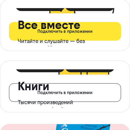
399 ₽ в мес
21 ₽ в день
Все вместе
Подключить в приложении
Читайте и слушайте — без
ограничений*
299 ₽ в мес
14 ₽ в день
Книги
Подключить в приложении
Тысячи произведений
с доступом офлайн