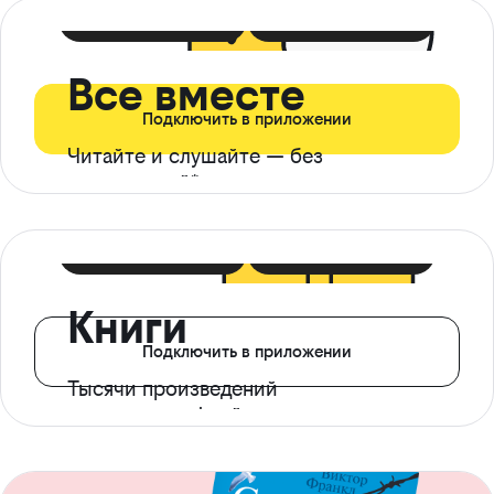
399 ₽ в мес
21 ₽ в день
Все вместе
Подключить в приложении
Читайте и слушайте — без
ограничений*
299 ₽ в мес
14 ₽ в день
Книги
Подключить в приложении
Тысячи произведений
с доступом офлайн