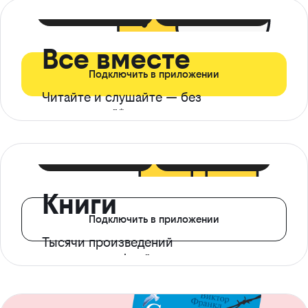
399 ₽ в мес
21 ₽ в день
Все вместе
Подключить в приложении
Читайте и слушайте — без
ограничений*
299 ₽ в мес
14 ₽ в день
Книги
Подключить в приложении
Тысячи произведений
с доступом офлайн