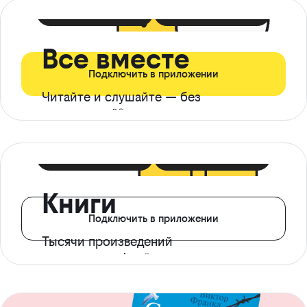
399 ₽ в мес
21 ₽ в день
Все вместе
Подключить в приложении
Читайте и слушайте — без
ограничений*
299 ₽ в мес
14 ₽ в день
Книги
Подключить в приложении
Тысячи произведений
с доступом офлайн