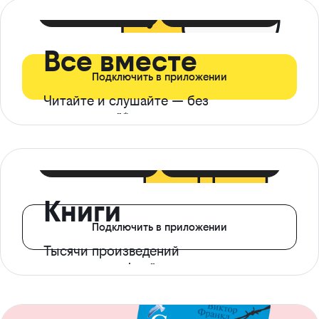
399 ₽ в мес
21 ₽ в день
Все вместе
Подключить в приложении
Читайте и слушайте — без
ограничений*
299 ₽ в мес
14 ₽ в день
Книги
Подключить в приложении
Тысячи произведений
с доступом офлайн