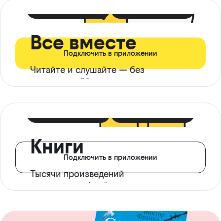
399 ₽ в мес
21 ₽ в день
Все вместе
Подключить в приложении
Читайте и слушайте — без
ограничений*
299 ₽ в мес
14 ₽ в день
Книги
Подключить в приложении
Тысячи произведений
с доступом офлайн