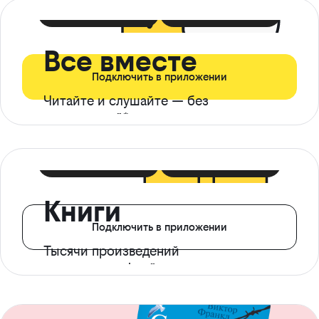
399 ₽ в мес
21 ₽ в день
Все вместе
Подключить в приложении
Читайте и слушайте — без
ограничений*
299 ₽ в мес
14 ₽ в день
Книги
Подключить в приложении
Тысячи произведений
с доступом офлайн