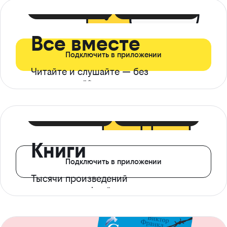
399 ₽ в мес
21 ₽ в день
Все вместе
Подключить в приложении
Читайте и слушайте — без
ограничений*
299 ₽ в мес
14 ₽ в день
Книги
Подключить в приложении
Тысячи произведений
с доступом офлайн