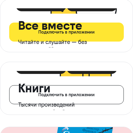
399 ₽ в мес
21 ₽ в день
Все вместе
Подключить в приложении
Читайте и слушайте — без
ограничений*
299 ₽ в мес
14 ₽ в день
Книги
Подключить в приложении
Тысячи произведений
с доступом офлайн