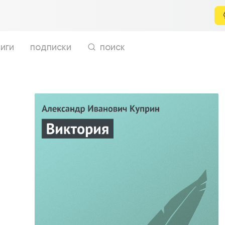
иги
подписки
поиск