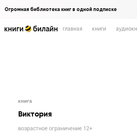
Огромная библиотека книг в одной подписке
главная
книги
аудиокн
книга
Виктория
возрастное ограничение
12
+