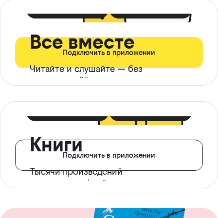
399 ₽ в мес
21 ₽ в день
Все вместе
Подключить в приложении
Читайте и слушайте — без
ограничений*
299 ₽ в мес
14 ₽ в день
Книги
Подключить в приложении
Тысячи произведений
с доступом офлайн