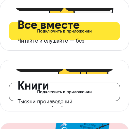
399 ₽ в мес
21 ₽ в день
Все вместе
Подключить в приложении
Читайте и слушайте — без
ограничений*
299 ₽ в мес
14 ₽ в день
Книги
Подключить в приложении
Тысячи произведений
с доступом офлайн