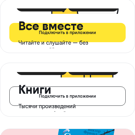
399 ₽ в мес
21 ₽ в день
Все вместе
Подключить в приложении
Читайте и слушайте — без
ограничений*
299 ₽ в мес
14 ₽ в день
Книги
Подключить в приложении
Тысячи произведений
с доступом офлайн