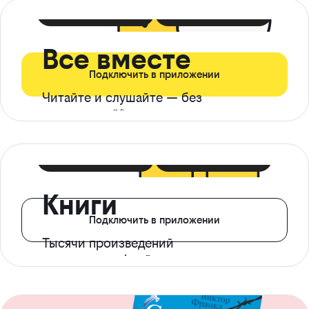
399 ₽ в мес
21 ₽ в день
Все вместе
Подключить в приложении
Читайте и слушайте — без
ограничений*
299 ₽ в мес
14 ₽ в день
Книги
Подключить в приложении
Тысячи произведений
с доступом офлайн