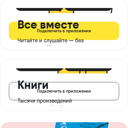
399 ₽ в мес
21 ₽ в день
Все вместе
Подключить в приложении
Читайте и слушайте — без
ограничений*
299 ₽ в мес
14 ₽ в день
Книги
Подключить в приложении
Тысячи произведений
с доступом офлайн