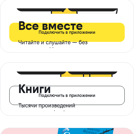
399 ₽ в мес
21 ₽ в день
Все вместе
Подключить в приложении
Читайте и слушайте — без
ограничений*
299 ₽ в мес
14 ₽ в день
Книги
Подключить в приложении
Тысячи произведений
с доступом офлайн