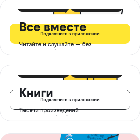
399 ₽ в мес
21 ₽ в день
Все вместе
Подключить в приложении
Читайте и слушайте — без
ограничений*
299 ₽ в мес
14 ₽ в день
Книги
Подключить в приложении
Тысячи произведений
с доступом офлайн