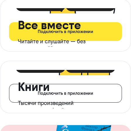
399 ₽ в мес
21 ₽ в день
Все вместе
Подключить в приложении
Читайте и слушайте — без
ограничений*
299 ₽ в мес
14 ₽ в день
Книги
Подключить в приложении
Тысячи произведений
с доступом офлайн