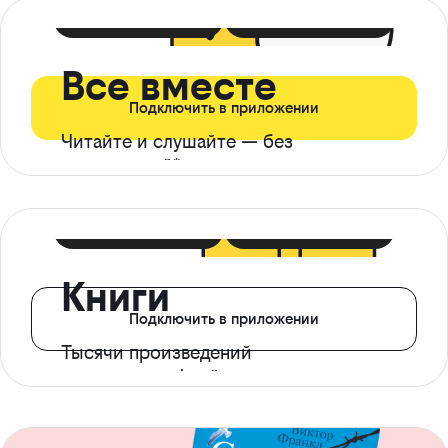
399 ₽ в мес
21 ₽ в день
Все вместе
Подключить в приложении
Читайте и слушайте — без
ограничений*
299 ₽ в мес
14 ₽ в день
Книги
Подключить в приложении
Тысячи произведений
с доступом офлайн