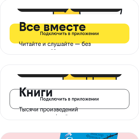
399 ₽ в мес
21 ₽ в день
Все вместе
Подключить в приложении
Читайте и слушайте — без
ограничений*
299 ₽ в мес
14 ₽ в день
Книги
Подключить в приложении
Тысячи произведений
с доступом офлайн