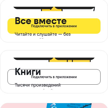
399 ₽ в мес
21 ₽ в день
Все вместе
Подключить в приложении
Читайте и слушайте — без
ограничений*
299 ₽ в мес
14 ₽ в день
Книги
Подключить в приложении
Тысячи произведений
с доступом офлайн