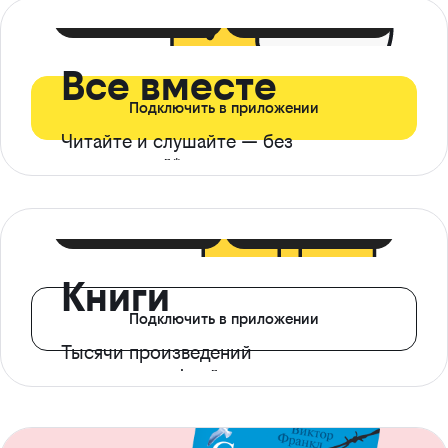
399 ₽ в мес
21 ₽ в день
Все вместе
Подключить в приложении
Читайте и слушайте — без
ограничений*
299 ₽ в мес
14 ₽ в день
Книги
Подключить в приложении
Тысячи произведений
с доступом офлайн