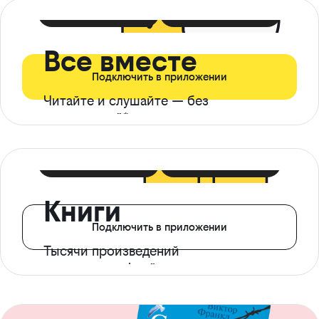
399 ₽ в мес
21 ₽ в день
Все вместе
Подключить в приложении
Читайте и слушайте — без
ограничений*
299 ₽ в мес
14 ₽ в день
Книги
Подключить в приложении
Тысячи произведений
с доступом офлайн