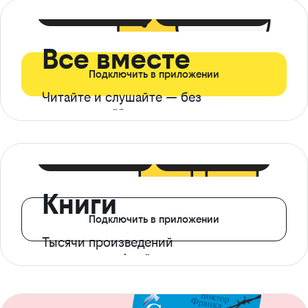
399 ₽ в мес
21 ₽ в день
Все вместе
Подключить в приложении
Читайте и слушайте — без
ограничений*
299 ₽ в мес
14 ₽ в день
Книги
Подключить в приложении
Тысячи произведений
с доступом офлайн