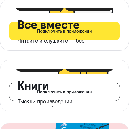
399 ₽ в мес
21 ₽ в день
Все вместе
Подключить в приложении
Читайте и слушайте — без
ограничений*
299 ₽ в мес
14 ₽ в день
Книги
Подключить в приложении
Тысячи произведений
с доступом офлайн