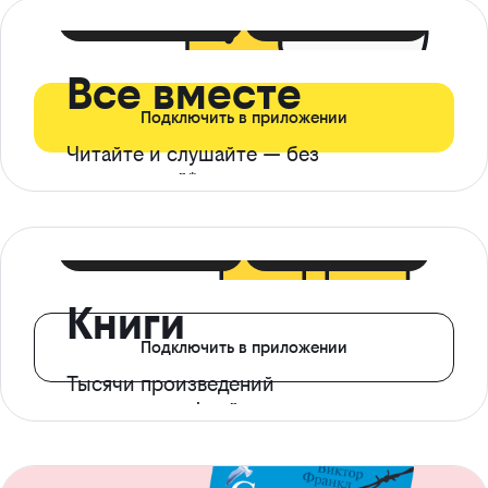
399 ₽ в мес
21 ₽ в день
Все вместе
Подключить в приложении
Читайте и слушайте — без
ограничений*
299 ₽ в мес
14 ₽ в день
Книги
Подключить в приложении
Тысячи произведений
с доступом офлайн