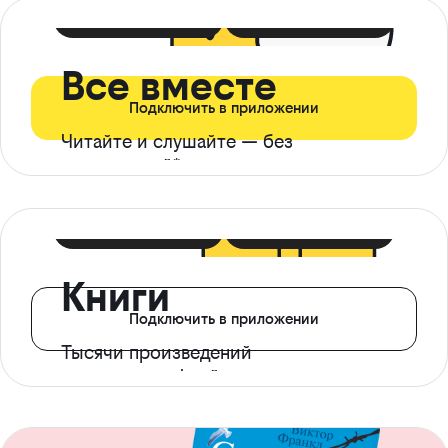
399 ₽ в мес
21 ₽ в день
Все вместе
Подключить в приложении
Читайте и слушайте — без
ограничений*
299 ₽ в мес
14 ₽ в день
Книги
Подключить в приложении
Тысячи произведений
с доступом офлайн