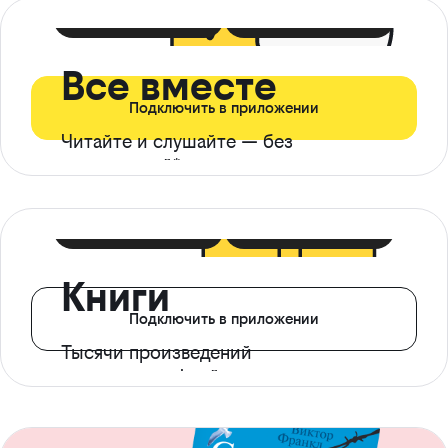
399 ₽ в мес
21 ₽ в день
Все вместе
Подключить в приложении
Читайте и слушайте — без
ограничений*
299 ₽ в мес
14 ₽ в день
Книги
Подключить в приложении
Тысячи произведений
с доступом офлайн