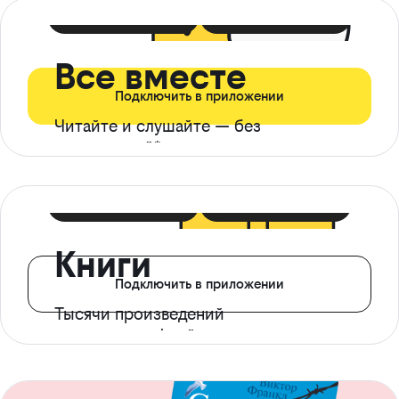
399 ₽ в мес
21 ₽ в день
Все вместе
Подключить в приложении
Читайте и слушайте — без
ограничений*
299 ₽ в мес
14 ₽ в день
Книги
Подключить в приложении
Тысячи произведений
с доступом офлайн