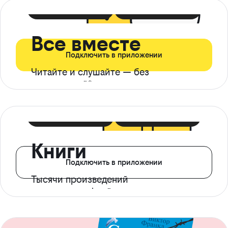
399 ₽ в мес
21 ₽ в день
Все вместе
Подключить в приложении
Читайте и слушайте — без
ограничений*
299 ₽ в мес
14 ₽ в день
Книги
Подключить в приложении
Тысячи произведений
с доступом офлайн