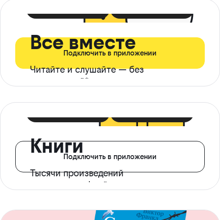
399 ₽ в мес
21 ₽ в день
Все вместе
Подключить в приложении
Читайте и слушайте — без
ограничений*
299 ₽ в мес
14 ₽ в день
Книги
Подключить в приложении
Тысячи произведений
с доступом офлайн