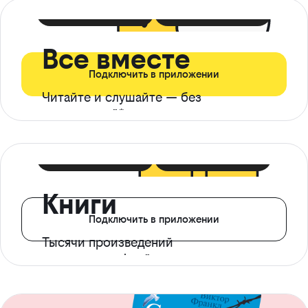
399 ₽ в мес
21 ₽ в день
Все вместе
Подключить в приложении
Читайте и слушайте — без
ограничений*
299 ₽ в мес
14 ₽ в день
Книги
Подключить в приложении
Тысячи произведений
с доступом офлайн