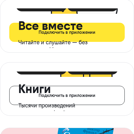
399 ₽ в мес
21 ₽ в день
Все вместе
Подключить в приложении
Читайте и слушайте — без
ограничений*
299 ₽ в мес
14 ₽ в день
Книги
Подключить в приложении
Тысячи произведений
с доступом офлайн