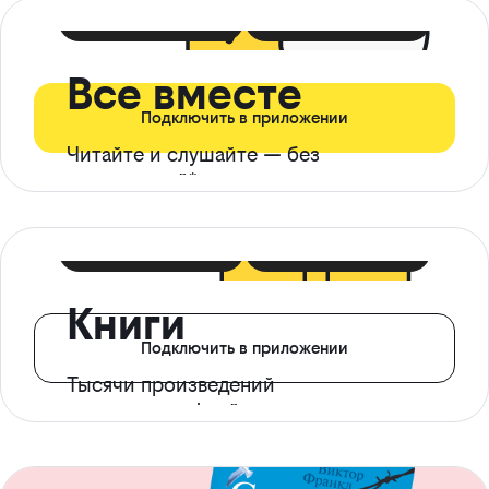
399 ₽ в мес
21 ₽ в день
Все вместе
Подключить в приложении
Читайте и слушайте — без
ограничений*
299 ₽ в мес
14 ₽ в день
Книги
Подключить в приложении
Тысячи произведений
с доступом офлайн