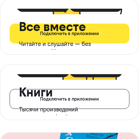
399 ₽ в мес
21 ₽ в день
Все вместе
Подключить в приложении
Читайте и слушайте — без
ограничений*
299 ₽ в мес
14 ₽ в день
Книги
Подключить в приложении
Тысячи произведений
с доступом офлайн