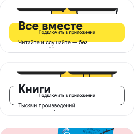
399 ₽ в мес
21 ₽ в день
Все вместе
Подключить в приложении
Читайте и слушайте — без
ограничений*
299 ₽ в мес
14 ₽ в день
Книги
Подключить в приложении
Тысячи произведений
с доступом офлайн