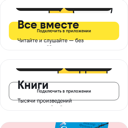
399 ₽ в мес
21 ₽ в день
Все вместе
Подключить в приложении
Читайте и слушайте — без
ограничений*
299 ₽ в мес
14 ₽ в день
Книги
Подключить в приложении
Тысячи произведений
с доступом офлайн