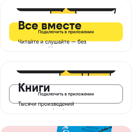
399 ₽ в мес
21 ₽ в день
Все вместе
Подключить в приложении
Читайте и слушайте — без
ограничений*
299 ₽ в мес
14 ₽ в день
Книги
Подключить в приложении
Тысячи произведений
с доступом офлайн