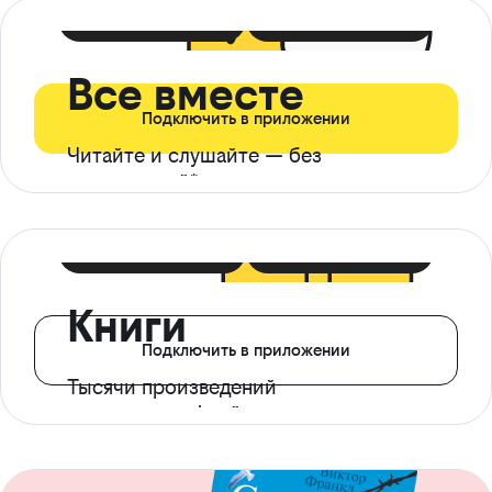
399 ₽ в мес
21 ₽ в день
Все вместе
Подключить в приложении
Читайте и слушайте — без
ограничений*
299 ₽ в мес
14 ₽ в день
Книги
Подключить в приложении
Тысячи произведений
с доступом офлайн